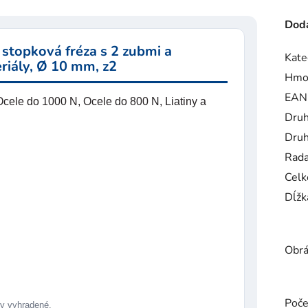
Doda
stopková fréza s 2 zubmi a
Kate
riály, Ø 10 mm, z2
Hmo
EAN
cele do 1000 N, Ocele do 800 N, Liatiny a
Druh
Druh
Rad
Celk
Dĺžk
Obrá
Poče
 vyhradené.