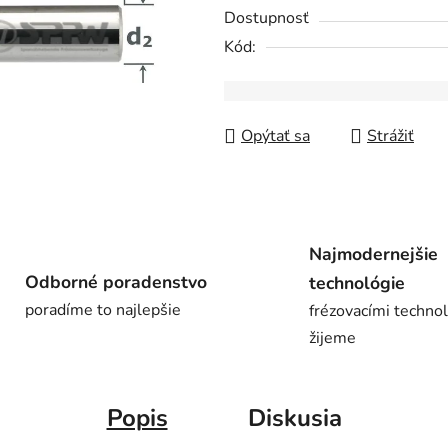
0,0
Dostupnosť
z
Kód:
5
hviezdičiek.
Opýtať sa
Strážiť
Najmodernejšie
Odborné poradenstvo
technológie
poradíme to najlepšie
frézovacími techno
žijeme
Popis
Diskusia