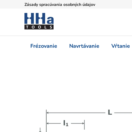
Prejsť
Zásady spracúvania osobných údajov
na
obsah
Frézovanie
Navrtávanie
Vŕtanie