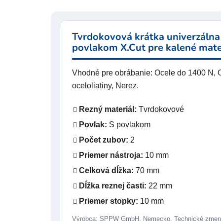
Tvrdokovová krátka univerzálna 
povlakom X.Cut pre kalené mate
Vhodné pre obrábanie: Ocele do 1400 N, O
oceloliatiny, Nerez.
Rezný materiál:
Tvrdokovové
Povlak:
S povlakom
Počet zubov:
2
Priemer nástroja:
10 mm
Celková dĺžka:
70 mm
Dĺžka reznej časti:
22 mm
Priemer stopky:
10 mm
Výrobca: SPPW GmbH, Nemecko. Technické zmeny