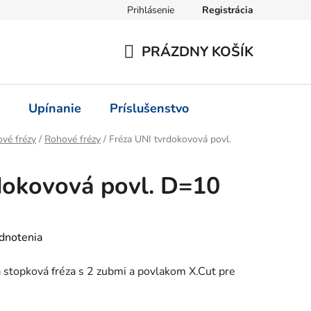
Prihlásenie
Registrácia
PRÁZDNY KOŠÍK
NÁKUPNÝ
KOŠÍK
Upínanie
Príslušenstvo
vé frézy
/
Rohové frézy
/
Fréza UNI tvrdokovová povl.
dokovová povl. D=10
dnotenia
 stopková fréza s 2 zubmi a povlakom X.Cut pre