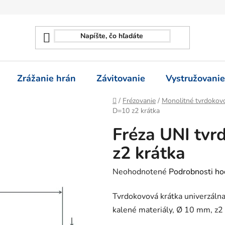
Zrážanie hrán
Závitovanie
Vystružovanie
Domov
/
Frézovanie
/
Monolitné tvrdokovo
D=10 z2 krátka
Fréza UNI tvr
z2 krátka
Priemerné
Neohodnotené
Podrobnosti ho
hodnotenie
Tvrdokovová krátka univerzálna
produktu
kalené materiály, Ø 10 mm, z2
je