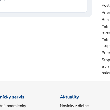
Povl
Prie
Rezn
Tole
rezne
Tole
stop
Prie
Stop
Ak s
bale
nícky servis
Aktuality
dné podmienky
Novinky z dielne