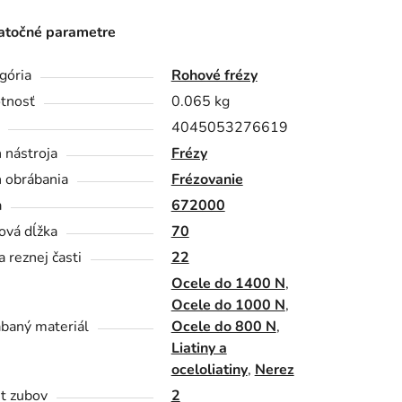
točné parametre
gória
Rohové frézy
tnosť
0.065 kg
4045053276619
 nástroja
Frézy
 obrábania
Frézovanie
a
672000
ová dĺžka
70
a reznej časti
22
Ocele do 1400 N
,
Ocele do 1000 N
,
baný materiál
Ocele do 800 N
,
Liatiny a
oceloliatiny
,
Nerez
t zubov
2