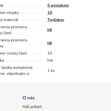
ak
S povlakom
mer stopky
10
ý materiál
Tvrdokov
rancia priemeru
h9
j časti
rancia priemeru
h6
ky
mer reznej časti
10
ka
HA
i želáte kompletné
1 ks
nie, objednajte si
O nás
Náš príbeh