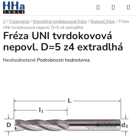
Prejsť
Hľadať
NÁKUP
na
KOŠÍK
obsah
Domov
/
Frézovanie
/
Monolitné tvrdokovové frézy
/
Rohové frézy
/
Fréza
UNI tvrdokovová nepovl. D=5 z4 extradlhá
Fréza UNI tvrdokovová
nepovl. D=5 z4 extradlhá
Priemerné
Neohodnotené
Podrobnosti hodnotenia
hodnotenie
produktu
je
0,0
z
5
hviezdičiek.