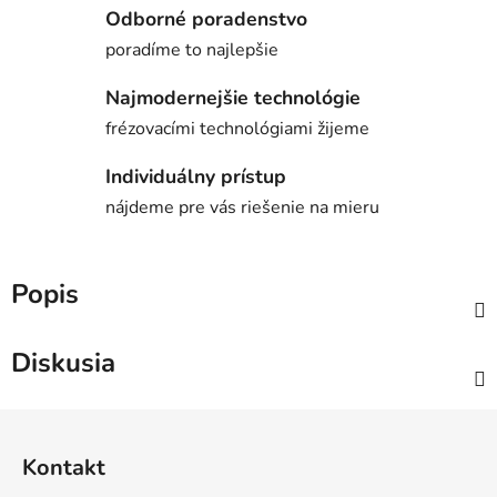
Odborné poradenstvo
poradíme to najlepšie
Najmodernejšie technológie
frézovacími technológiami žijeme
Individuálny prístup
nájdeme pre vás riešenie na mieru
Popis
Diskusia
Z
á
Kontakt
p