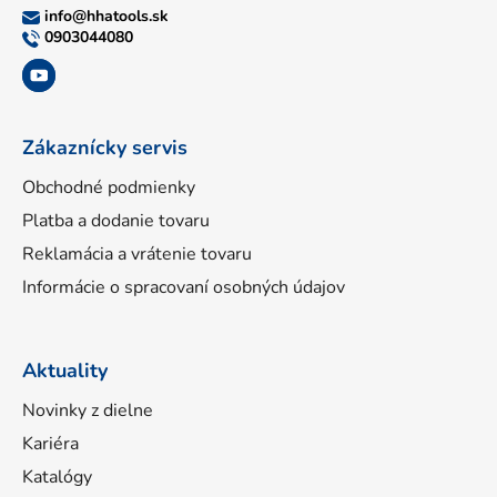
ä
info
@
hhatools.sk
t
0903044080
i
e
Zákaznícky servis
Obchodné podmienky
Platba a dodanie tovaru
Reklamácia a vrátenie tovaru
Informácie o spracovaní osobných údajov
Aktuality
Novinky z dielne
Kariéra
Katalógy