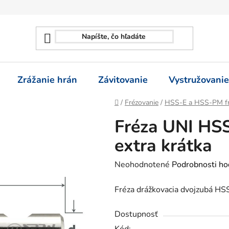
Zrážanie hrán
Závitovanie
Vystružovanie
Domov
/
Frézovanie
/
HSS-E a HSS-PM fr
Fréza UNI HSS
extra krátka
Priemerné
Neohodnotené
Podrobnosti ho
hodnotenie
Fréza drážkovacia dvojzubá HS
produktu
je
Dostupnosť
0,0