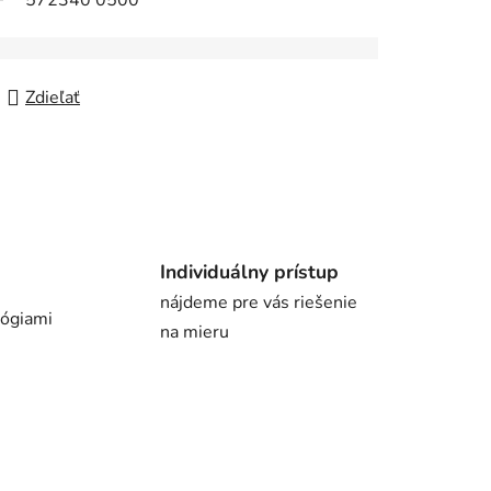
572340 0500
Zdieľať
Individuálny prístup
nájdeme pre vás riešenie
lógiami
na mieru