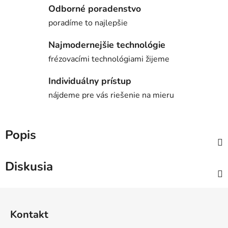
Odborné poradenstvo
poradíme to najlepšie
Najmodernejšie technológie
frézovacími technológiami žijeme
Individuálny prístup
nájdeme pre vás riešenie na mieru
Popis
Diskusia
Z
á
Kontakt
p