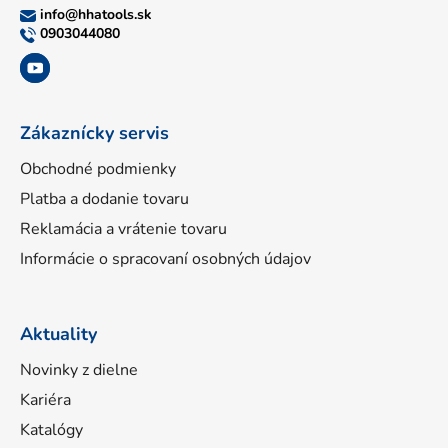
ä
info
@
hhatools.sk
t
0903044080
i
e
Zákaznícky servis
Obchodné podmienky
Platba a dodanie tovaru
Reklamácia a vrátenie tovaru
Informácie o spracovaní osobných údajov
Aktuality
Novinky z dielne
Kariéra
Katalógy