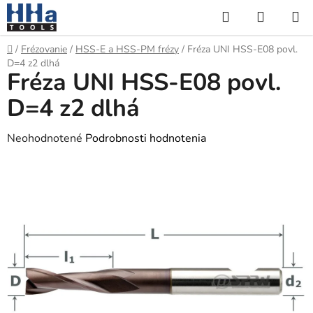
Prejsť
Hľadať
NÁKUP
na
KOŠÍK
obsah
Domov
/
Frézovanie
/
HSS-E a HSS-PM frézy
/
Fréza UNI HSS-E08 povl.
D=4 z2 dlhá
Fréza UNI HSS-E08 povl.
D=4 z2 dlhá
Priemerné
Neohodnotené
Podrobnosti hodnotenia
hodnotenie
produktu
je
0,0
z
5
hviezdičiek.