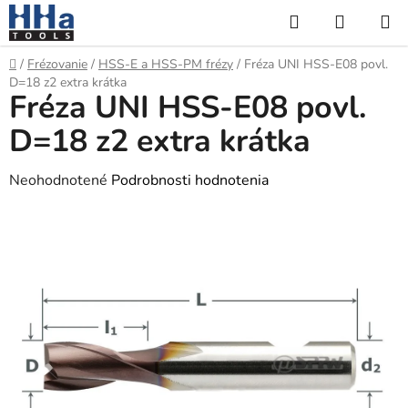
Prejsť
Hľadať
NÁKUP
na
KOŠÍK
obsah
Domov
/
Frézovanie
/
HSS-E a HSS-PM frézy
/
Fréza UNI HSS-E08 povl.
D=18 z2 extra krátka
Fréza UNI HSS-E08 povl.
D=18 z2 extra krátka
Priemerné
Neohodnotené
Podrobnosti hodnotenia
hodnotenie
produktu
je
0,0
z
5
hviezdičiek.