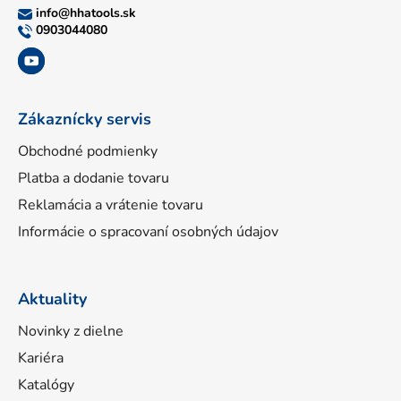
ä
info
@
hhatools.sk
t
0903044080
i
e
Zákaznícky servis
Obchodné podmienky
Platba a dodanie tovaru
Reklamácia a vrátenie tovaru
Informácie o spracovaní osobných údajov
Aktuality
Novinky z dielne
Kariéra
Katalógy