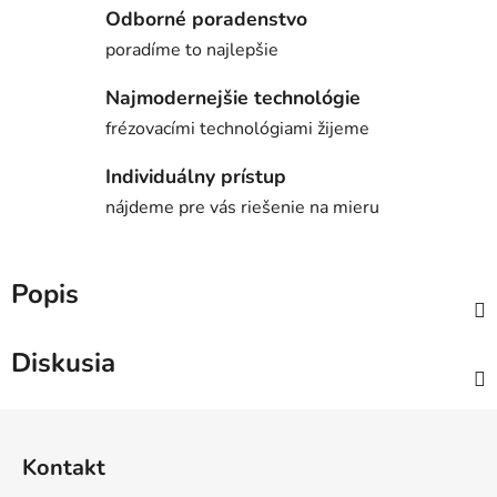
Odborné poradenstvo
poradíme to najlepšie
Najmodernejšie technológie
frézovacími technológiami žijeme
Individuálny prístup
nájdeme pre vás riešenie na mieru
Popis
Diskusia
Z
á
Kontakt
p