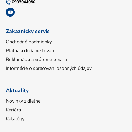
t
0903044080
i
e
Zákaznícky servis
Obchodné podmienky
Platba a dodanie tovaru
Reklamácia a vrátenie tovaru
Informácie o spracovaní osobných údajov
Aktuality
Novinky z dielne
Kariéra
Katalógy