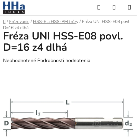
Prejsť
Hľadať
NÁKUP
na
KOŠÍK
obsah
Domov
/
Frézovanie
/
HSS-E a HSS-PM frézy
/
Fréza UNI HSS-E08 povl.
D=16 z4 dlhá
Fréza UNI HSS-E08 povl.
D=16 z4 dlhá
Priemerné
Neohodnotené
Podrobnosti hodnotenia
hodnotenie
produktu
je
0,0
z
5
hviezdičiek.