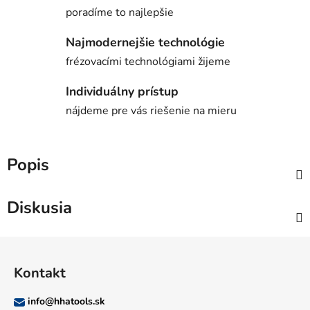
poradíme to najlepšie
Najmodernejšie technológie
frézovacími technológiami žijeme
Individuálny prístup
nájdeme pre vás riešenie na mieru
Popis
Diskusia
Z
á
Kontakt
p
ä
info
@
hhatools.sk