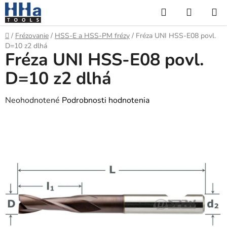
Prejsť
Hľadať
NÁKUP
na
KOŠÍK
obsah
Domov
/
Frézovanie
/
HSS-E a HSS-PM frézy
/
Fréza UNI HSS-E08 povl.
D=10 z2 dlhá
Fréza UNI HSS-E08 povl.
D=10 z2 dlhá
Priemerné
Neohodnotené
Podrobnosti hodnotenia
hodnotenie
produktu
je
0,0
z
5
hviezdičiek.