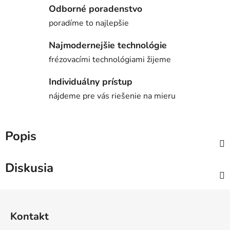
Odborné poradenstvo
poradíme to najlepšie
Najmodernejšie technológie
frézovacími technológiami žijeme
Individuálny prístup
nájdeme pre vás riešenie na mieru
Popis
Diskusia
Z
á
Kontakt
p