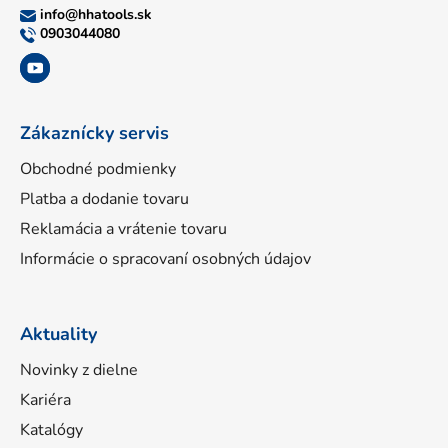
ä
info
@
hhatools.sk
t
0903044080
i
e
Zákaznícky servis
Obchodné podmienky
Platba a dodanie tovaru
Reklamácia a vrátenie tovaru
Informácie o spracovaní osobných údajov
Aktuality
Novinky z dielne
Kariéra
Katalógy