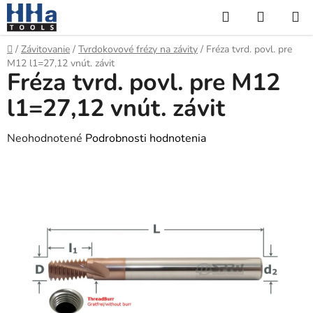
Prejsť
Hľadať
NÁKUP
na
KOŠÍK
obsah
Domov
/
Závitovanie
/
Tvrdokovové frézy na závity
/
Fréza tvrd. povl. pre
M12 l1=27,12 vnút. závit
Fréza tvrd. povl. pre M12
l1=27,12 vnút. závit
Priemerné
Neohodnotené
Podrobnosti hodnotenia
hodnotenie
produktu
je
0,0
z
5
hviezdičiek.