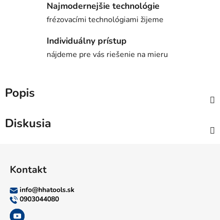
Najmodernejšie technológie
frézovacími technológiami žijeme
Individuálny prístup
nájdeme pre vás riešenie na mieru
Popis
Diskusia
Z
á
Kontakt
p
ä
info
@
hhatools.sk
t
0903044080
i