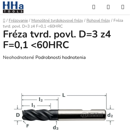
Prejsť
Hľadať
NÁKUP
na
KOŠÍK
obsah
Domov
/
Frézovanie
/
Monolitné tvrdokovové frézy
/
Rohové frézy
/
Fréza
tvrd. povl. D=3 z4 F=0,1 <60HRC
Fréza tvrd. povl. D=3 z4
F=0,1 <60HRC
Priemerné
Neohodnotené
Podrobnosti hodnotenia
hodnotenie
produktu
je
0,0
z
5
hviezdičiek.