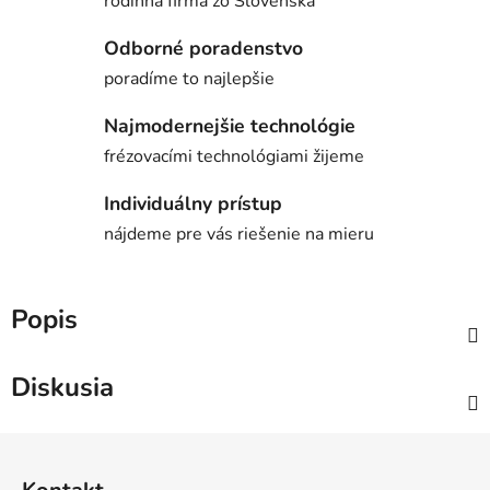
rodinná firma zo Slovenska
Odborné poradenstvo
poradíme to najlepšie
Najmodernejšie technológie
frézovacími technológiami žijeme
Individuálny prístup
nájdeme pre vás riešenie na mieru
Popis
Diskusia
Z
á