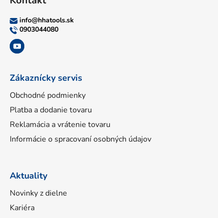
Kontakt
p
ä
info
@
hhatools.sk
t
0903044080
i
e
Zákaznícky servis
Obchodné podmienky
Platba a dodanie tovaru
Reklamácia a vrátenie tovaru
Informácie o spracovaní osobných údajov
Aktuality
Novinky z dielne
Kariéra