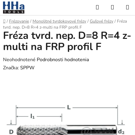
Prejsť
Hľadať
NÁKUP
na
KOŠÍK
obsah
Domov
/
Frézovanie
/
Monolitné tvrdokovové frézy
/
Guľové frézy
/
Fréza
tvrd. nep. D=8 R=4 z-multi na FRP profil F
Fréza tvrd. nep. D=8 R=4 z-
multi na FRP profil F
Priemerné
Neohodnotené
Podrobnosti hodnotenia
hodnotenie
Značka:
SPPW
produktu
je
0,0
z
5
hviezdičiek.