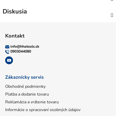
Diskusia
Z
á
Kontakt
p
ä
info
@
hhatools.sk
t
0903044080
i
e
Zákaznícky servis
Obchodné podmienky
Platba a dodanie tovaru
Reklamácia a vrátenie tovaru
Informácie o spracovaní osobných údajov