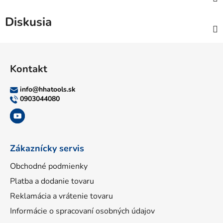
Diskusia
Z
á
Kontakt
p
ä
info
@
hhatools.sk
t
0903044080
i
e
Zákaznícky servis
Obchodné podmienky
Platba a dodanie tovaru
Reklamácia a vrátenie tovaru
Informácie o spracovaní osobných údajov