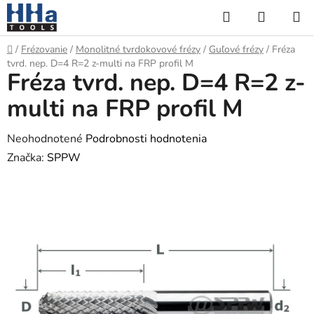
Prejsť
Hľadať
NÁKUP
na
KOŠÍK
obsah
Domov
/
Frézovanie
/
Monolitné tvrdokovové frézy
/
Guľové frézy
/
Fréza
tvrd. nep. D=4 R=2 z-multi na FRP profil M
Fréza tvrd. nep. D=4 R=2 z-
multi na FRP profil M
Priemerné
Neohodnotené
Podrobnosti hodnotenia
hodnotenie
Značka:
SPPW
produktu
je
0,0
z
5
hviezdičiek.