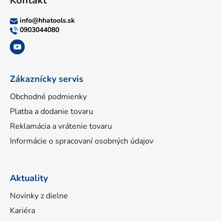
Kontakt
p
ä
info
@
hhatools.sk
t
0903044080
i
e
Zákaznícky servis
Obchodné podmienky
Platba a dodanie tovaru
Reklamácia a vrátenie tovaru
Informácie o spracovaní osobných údajov
Aktuality
Novinky z dielne
Kariéra