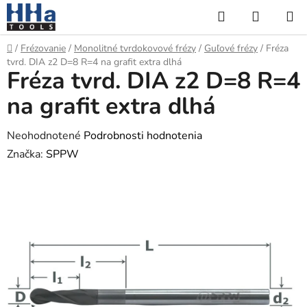
Prejsť
Hľadať
NÁKUP
na
KOŠÍK
obsah
Domov
/
Frézovanie
/
Monolitné tvrdokovové frézy
/
Guľové frézy
/
Fréza
tvrd. DIA z2 D=8 R=4 na grafit extra dlhá
Fréza tvrd. DIA z2 D=8 R=4
na grafit extra dlhá
Priemerné
Neohodnotené
Podrobnosti hodnotenia
hodnotenie
Značka:
SPPW
produktu
je
0,0
z
5
hviezdičiek.