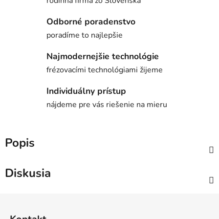
rodinná firma zo Slovenska
Odborné poradenstvo
poradíme to najlepšie
Najmodernejšie technológie
frézovacími technológiami žijeme
Individuálny prístup
nájdeme pre vás riešenie na mieru
Popis
Diskusia
Z
á