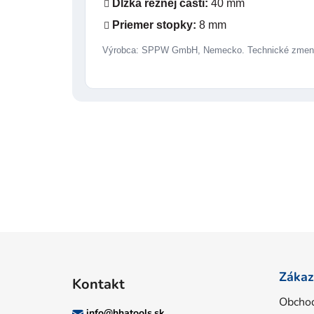
Dĺžka reznej časti:
40 mm
Priemer stopky:
8 mm
Výrobca: SPPW GmbH, Nemecko. Technické zmeny
Z
á
Zákaz
Kontakt
p
Obcho
ä
info
@
hhatools.sk