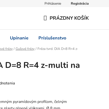
Prihlásenie
Registrácia
PRÁZDNY KOŠÍK
NÁKUPNÝ
KOŠÍK
Upínanie
Príslušenstvo
vé frézy
/
Guľové frézy
/
Fréza tvrd. DIA D=8 R=4 z-
IA D=8 R=4 z-multi na
dnotenia
 jemným pyramídovým profilom, čelným
re plasty plnené vláknami, Ø 8 mm