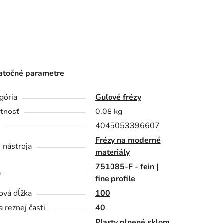
točné parametre
gória
Guľové frézy
tnosť
0.08 kg
4045053396607
Frézy na moderné
 nástroja
materiály
751085-F - fein |
a
fine profile
ová dĺžka
100
a reznej časti
40
Plasty plnené sklom