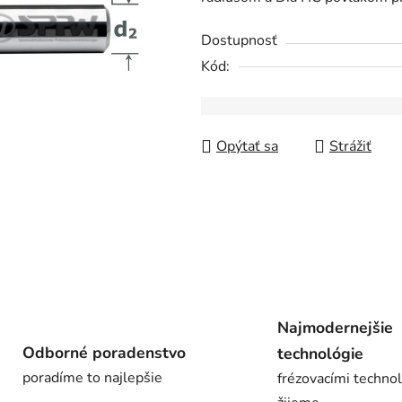
0,0
z
Dostupnosť
5
Kód:
hviezdičiek.
Opýtať sa
Strážiť
Najmodernejšie
Odborné poradenstvo
technológie
poradíme to najlepšie
frézovacími techno