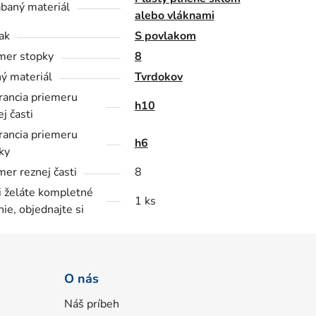
baný materiál
alebo vláknami
ak
S povlakom
mer stopky
8
ý materiál
Tvrdokov
rancia priemeru
h10
j časti
rancia priemeru
h6
ky
mer reznej časti
8
i želáte kompletné
1 ks
nie, objednajte si
O nás
Náš príbeh