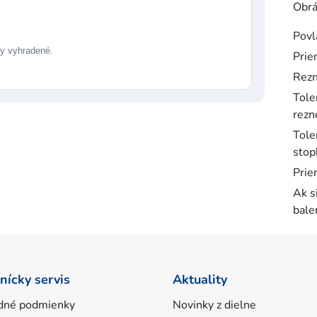
Obrá
Povl
 vyhradené.
Prie
Rezn
Tole
rezne
Tole
stop
Prie
Ak s
bale
nícky servis
Aktuality
dné podmienky
Novinky z dielne