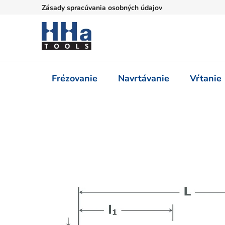
Prejsť
Zásady spracúvania osobných údajov
na
obsah
Frézovanie
Navrtávanie
Vŕtanie