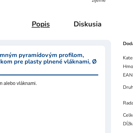
žijeme
Popis
Diskusia
Doda
jemným pyramídovým profilom,
Kate
kom pre plasty plnené vláknami, Ø
Hmo
EAN
m alebo vláknami.
Druh
Rad
Celk
Dĺžk