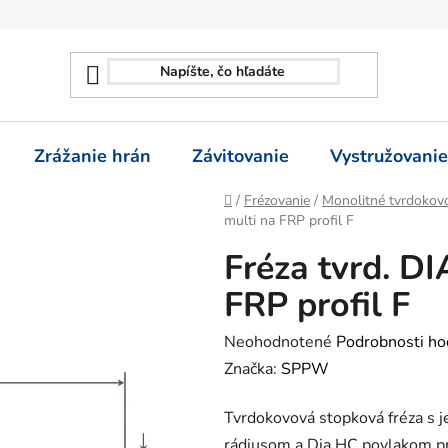
Zrážanie hrán
Závitovanie
Vystružovanie
Domov
/
Frézovanie
/
Monolitné tvrdokovo
multi na FRP profil F
Fréza tvrd. D
FRP profil F
Priemerné
Neohodnotené
Podrobnosti ho
hodnotenie
Značka:
SPPW
produktu
Tvrdokovová stopková fréza s
je
rádiusom a Dia HC povlakom p