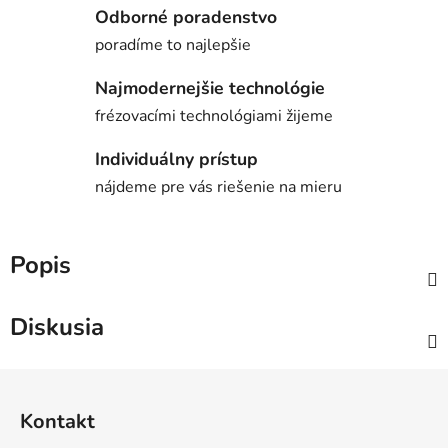
Odborné poradenstvo
poradíme to najlepšie
Najmodernejšie technológie
frézovacími technológiami žijeme
Individuálny prístup
nájdeme pre vás riešenie na mieru
Popis
Diskusia
Z
á
Kontakt
p