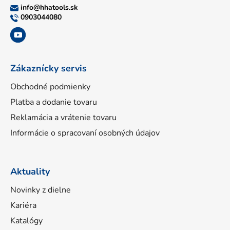
ä
info
@
hhatools.sk
t
0903044080
i
e
Zákaznícky servis
Obchodné podmienky
Platba a dodanie tovaru
Reklamácia a vrátenie tovaru
Informácie o spracovaní osobných údajov
Aktuality
Novinky z dielne
Kariéra
Katalógy