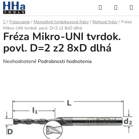
Prejsť
Hľadať
NÁKUP
na
KOŠÍK
obsah
Domov
/
Frézovanie
/
Monolitné tvrdokovové frézy
/
Rohové frézy
/
Fréza
Mikro-UNI tvrdok. povl. D=2 z2 8xD dlhá
Fréza Mikro-UNI tvrdok.
povl. D=2 z2 8xD dlhá
Priemerné
Neohodnotené
Podrobnosti hodnotenia
hodnotenie
produktu
je
0,0
z
5
hviezdičiek.