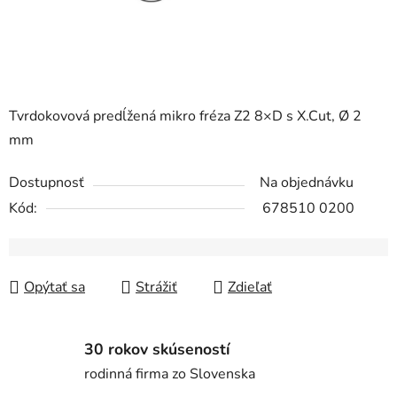
Tvrdokovová predĺžená mikro fréza Z2 8×D s X.Cut, Ø 2
mm
Dostupnosť
Na objednávku
Kód:
678510 0200
Opýtať sa
Strážiť
Zdieľať
30 rokov skúseností
rodinná firma zo Slovenska