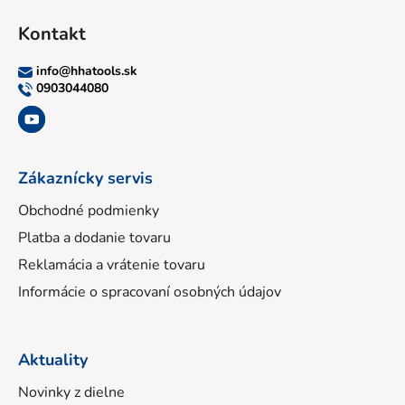
á
Kontakt
p
ä
info
@
hhatools.sk
t
0903044080
i
e
Zákaznícky servis
Obchodné podmienky
Platba a dodanie tovaru
Reklamácia a vrátenie tovaru
Informácie o spracovaní osobných údajov
Aktuality
Novinky z dielne