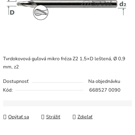
Tvrdokovová guľová mikro fréza Z2 1,5×D leštená, Ø 0,9
mm, z2
Dostupnosť
Na objednávku
Kód:
668527 0090
Opýtať sa
Strážiť
Zdieľať