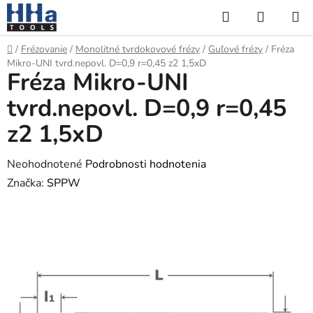
Prejsť
Hľadať
NÁKUP
na
KOŠÍK
obsah
Domov
/
Frézovanie
/
Monolitné tvrdokovové frézy
/
Guľové frézy
/
Fréza
Mikro-UNI tvrd.nepovl. D=0,9 r=0,45 z2 1,5xD
Fréza Mikro-UNI
tvrd.nepovl. D=0,9 r=0,45
z2 1,5xD
Priemerné
Neohodnotené
Podrobnosti hodnotenia
hodnotenie
Značka:
SPPW
produktu
je
0,0
z
5
hviezdičiek.