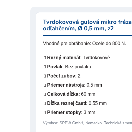
Tvrdokovová guľová mikro fréza
odľahčením, Ø 0,5 mm, z2
Vhodné pre obrábanie: Ocele do 800 N.
Rezný materiál:
Tvrdokovové
Povlak:
Bez povlaku
Počet zubov:
2
Priemer nástroja:
0,5 mm
Celková dĺžka:
60 mm
Dĺžka reznej časti:
0,55 mm
Priemer stopky:
3 mm
Výrobca: SPPW GmbH, Nemecko. Technické zmeny