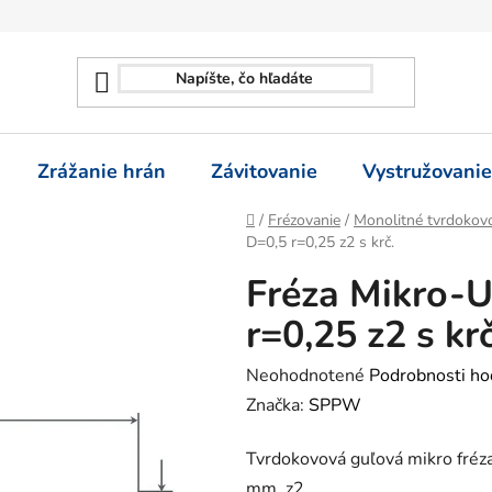
Zrážanie hrán
Závitovanie
Vystružovanie
Domov
/
Frézovanie
/
Monolitné tvrdokovo
D=0,5 r=0,25 z2 s krč.
Fréza Mikro-U
r=0,25 z2 s krč
Priemerné
Neohodnotené
Podrobnosti ho
hodnotenie
Značka:
SPPW
produktu
Tvrdokovová guľová mikro fréz
je
mm, z2