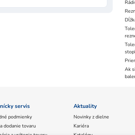
Rádi
Rezn
Dĺžk
Tole
rezne
Tole
stop
Prie
Ak s
bale
nícky servis
Aktuality
dné podmienky
Novinky z dielne
 a dodanie tovaru
Kariéra
ácia a vrátenie tovaru
Katalógy