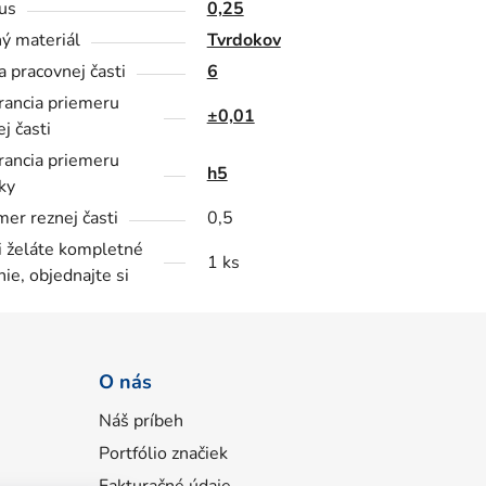
us
0,25
ý materiál
Tvrdokov
a pracovnej časti
6
rancia priemeru
±0,01
j časti
rancia priemeru
h5
ky
mer reznej časti
0,5
i želáte kompletné
1 ks
nie, objednajte si
O nás
Náš príbeh
Portfólio značiek
Fakturačné údaje