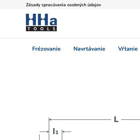
Prejsť
Zásady spracúvania osobných údajov
na
obsah
Frézovanie
Navrtávanie
Vŕtanie