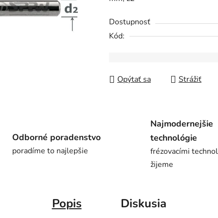
0,0
z
Dostupnosť
5
Kód:
hviezdičiek.
Opýtať sa
Strážiť
Najmodernejšie
Odborné poradenstvo
technológie
poradíme to najlepšie
frézovacími techno
žijeme
Popis
Diskusia