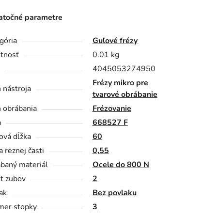
točné parametre
gória
Guľové frézy
tnosť
0.01 kg
4045053274950
Frézy mikro pre
 nástroja
tvarové obrábanie
 obrábania
Frézovanie
a
668527 F
ová dĺžka
60
a reznej časti
0,55
baný materiál
Ocele do 800 N
t zubov
2
ak
Bez povlaku
mer stopky
3