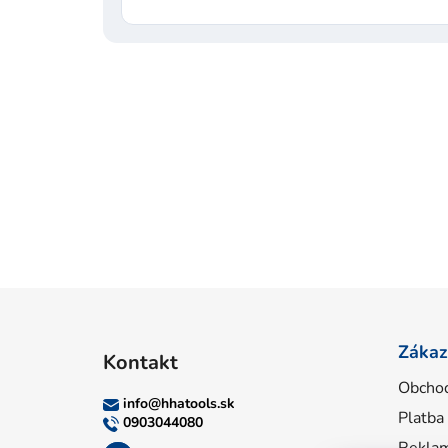
Z
á
Zákaz
Kontakt
p
Obcho
ä
info
@
hhatools.sk
Platba
t
0903044080
Reklam