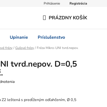
Prihlásenie
Registrácia
PRÁZDNY KOŠÍK
NÁKUPNÝ
KOŠÍK
Upínanie
Príslušenstvo
vé frézy
/
Guľové frézy
/
Fréza Mikro-UNI tvrd.nepov.
NI tvrd.nepov. D=0,5
.
dnotenia
a Z2 leštená s predĺženým odľahčením, Ø 0,5