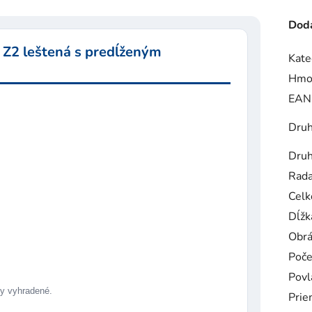
Doda
 Z2 leštená s predĺženým
Kate
Hmo
EAN
Druh
Druh
Rad
Celk
Dĺžk
Obrá
Poče
Povl
 vyhradené.
Prie