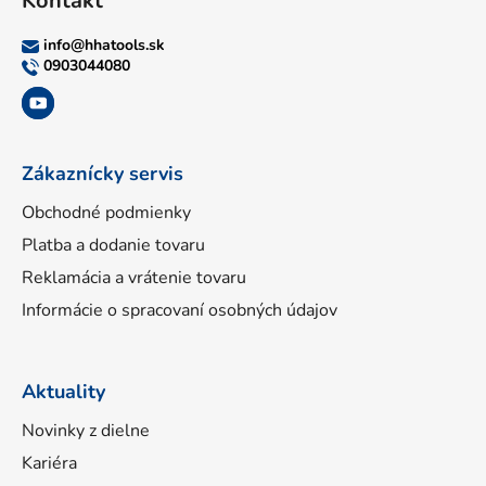
Kontakt
p
ä
info
@
hhatools.sk
t
0903044080
i
e
Zákaznícky servis
Obchodné podmienky
Platba a dodanie tovaru
Reklamácia a vrátenie tovaru
Informácie o spracovaní osobných údajov
Aktuality
Novinky z dielne
Kariéra