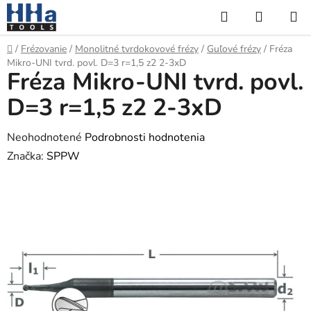
Prejsť
Hľadať
NÁKUP
na
KOŠÍK
obsah
Domov
/
Frézovanie
/
Monolitné tvrdokovové frézy
/
Guľové frézy
/
Fréza
Mikro-UNI tvrd. povl. D=3 r=1,5 z2 2-3xD
Fréza Mikro-UNI tvrd. povl.
D=3 r=1,5 z2 2-3xD
Priemerné
Neohodnotené
Podrobnosti hodnotenia
hodnotenie
Značka:
SPPW
produktu
je
0,0
z
5
hviezdičiek.