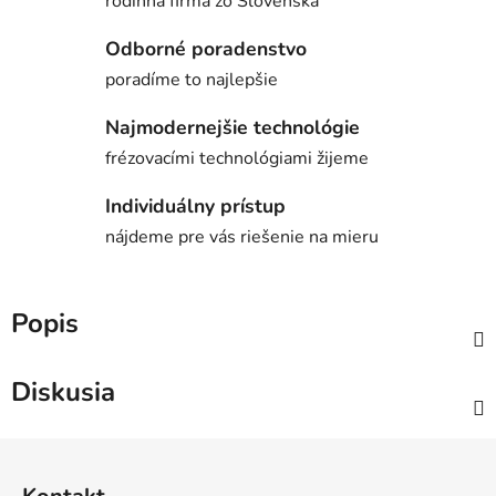
rodinná firma zo Slovenska
Odborné poradenstvo
poradíme to najlepšie
Najmodernejšie technológie
frézovacími technológiami žijeme
Individuálny prístup
nájdeme pre vás riešenie na mieru
Popis
Diskusia
Z
á