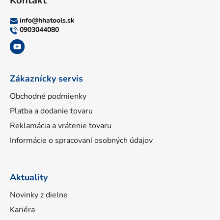
Kontakt
p
ä
info
@
hhatools.sk
t
0903044080
i
e
Zákaznícky servis
Obchodné podmienky
Platba a dodanie tovaru
Reklamácia a vrátenie tovaru
Informácie o spracovaní osobných údajov
Aktuality
Novinky z dielne
Kariéra