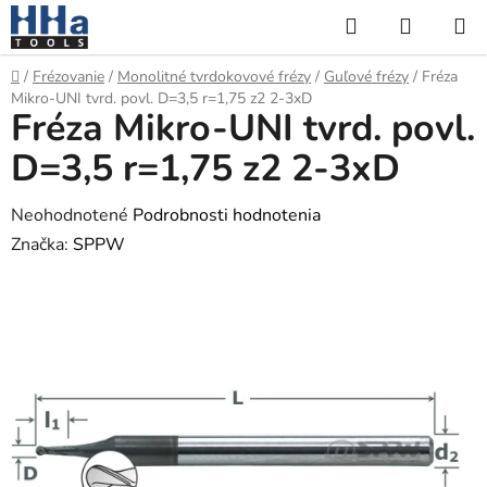
Prejsť
Hľadať
NÁKUP
na
KOŠÍK
obsah
Domov
/
Frézovanie
/
Monolitné tvrdokovové frézy
/
Guľové frézy
/
Fréza
Mikro-UNI tvrd. povl. D=3,5 r=1,75 z2 2-3xD
Fréza Mikro-UNI tvrd. povl.
D=3,5 r=1,75 z2 2-3xD
Priemerné
Neohodnotené
Podrobnosti hodnotenia
hodnotenie
Značka:
SPPW
produktu
je
0,0
z
5
hviezdičiek.