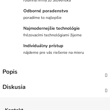
rodinná firma zo Slovenska
Odborné poradenstvo
poradíme to najlepšie
Najmodernejšie technológie
frézovacími technológiami žijeme
Individuálny prístup
nájdeme pre vás riešenie na mieru
Popis
Diskusia
Z
á