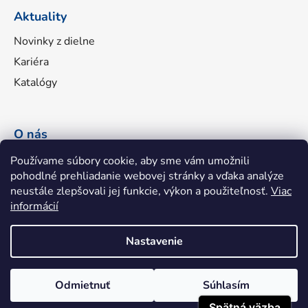
Aktuality
Novinky z dielne
Kariéra
Katalógy
O nás
Náš príbeh
Používame súbory cookie, aby sme vám umožnili
pohodlné prehliadanie webovej stránky a vďaka analýze
Portfólio značiek
neustále zlepšovali jej funkcie, výkon a použiteľnosť.
Viac
Fakturačné údaje
informácií
Napíšte nám
Nastavenie
Odmietnuť
Súhlasím
Shoptet
|
mime digital
Copyright 2026
hhatools.sk
. Všetky práva vyhradené.