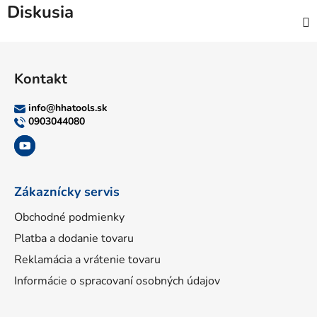
Diskusia
Z
á
Kontakt
p
ä
info
@
hhatools.sk
t
0903044080
i
e
Zákaznícky servis
Obchodné podmienky
Platba a dodanie tovaru
Reklamácia a vrátenie tovaru
Informácie o spracovaní osobných údajov