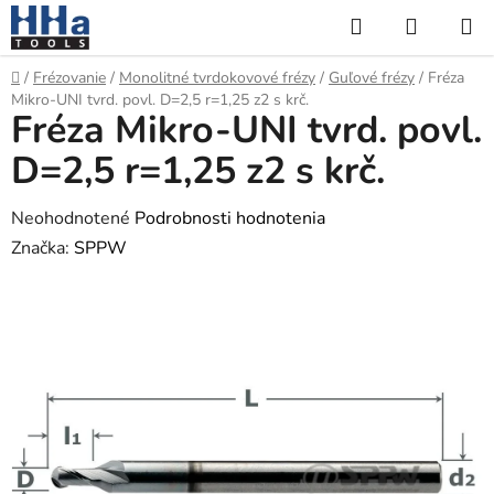
Prejsť
Hľadať
NÁKUP
na
KOŠÍK
obsah
Domov
/
Frézovanie
/
Monolitné tvrdokovové frézy
/
Guľové frézy
/
Fréza
Mikro-UNI tvrd. povl. D=2,5 r=1,25 z2 s krč.
Fréza Mikro-UNI tvrd. povl.
D=2,5 r=1,25 z2 s krč.
Priemerné
Neohodnotené
Podrobnosti hodnotenia
hodnotenie
Značka:
SPPW
produktu
je
0,0
z
5
hviezdičiek.