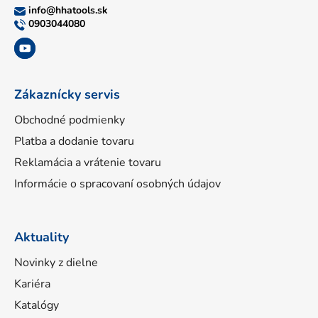
ä
info
@
hhatools.sk
t
0903044080
i
e
Zákaznícky servis
Obchodné podmienky
Platba a dodanie tovaru
Reklamácia a vrátenie tovaru
Informácie o spracovaní osobných údajov
Aktuality
Novinky z dielne
Kariéra
Katalógy