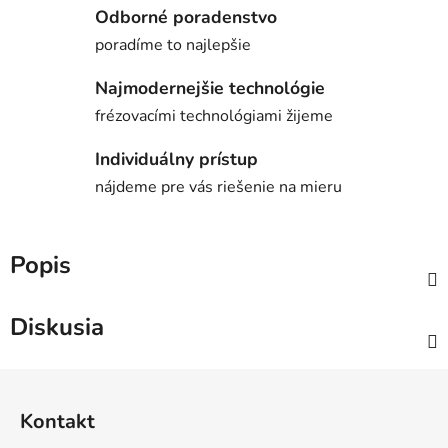
Odborné poradenstvo
poradíme to najlepšie
Najmodernejšie technológie
frézovacími technológiami žijeme
Individuálny prístup
nájdeme pre vás riešenie na mieru
Popis
Diskusia
Z
á
Kontakt
p