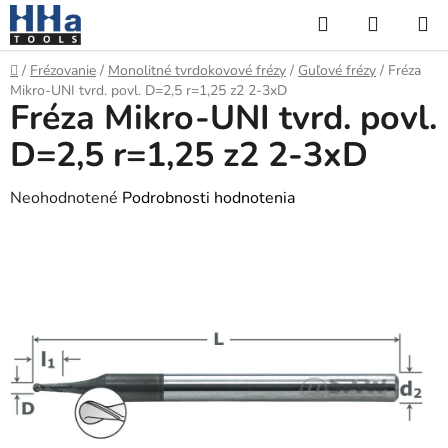
Prejsť
Hľadať
NÁKUP
na
KOŠÍK
obsah
Domov
/
Frézovanie
/
Monolitné tvrdokovové frézy
/
Guľové frézy
/
Fréza
Mikro-UNI tvrd. povl. D=2,5 r=1,25 z2 2-3xD
Fréza Mikro-UNI tvrd. povl.
D=2,5 r=1,25 z2 2-3xD
Priemerné
Neohodnotené
Podrobnosti hodnotenia
hodnotenie
produktu
je
0,0
z
5
hviezdičiek.