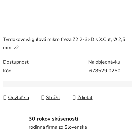
Tvrdokovová guľová mikro fréza Z2 2-3×D s X.Cut, Ø 2,5
mm, z2
Dostupnosť
Na objednávku
Kód:
678529 0250
Opýtať sa
Strážiť
Zdieľať
30 rokov skúseností
rodinná firma zo Slovenska