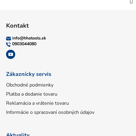
Z
á
Kontakt
p
ä
info
@
hhatools.sk
t
0903044080
i
e
Zákaznícky servis
Obchodné podmienky
Platba a dodanie tovaru
Reklamácia a vrátenie tovaru
Informácie o spracovaní osobných údajov
Aktuality