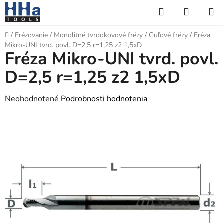
Prejsť
Hľadať
NÁKUP
na
KOŠÍK
obsah
Domov
/
Frézovanie
/
Monolitné tvrdokovové frézy
/
Guľové frézy
/
Fréza
Mikro-UNI tvrd. povl. D=2,5 r=1,25 z2 1,5xD
Fréza Mikro-UNI tvrd. povl.
D=2,5 r=1,25 z2 1,5xD
Priemerné
Neohodnotené
Podrobnosti hodnotenia
hodnotenie
produktu
je
0,0
z
5
hviezdičiek.