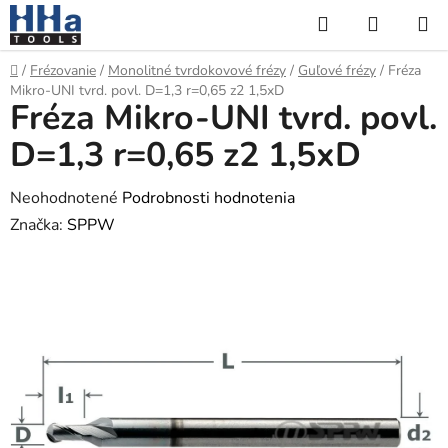
Prejsť
Hľadať
NÁKUP
na
KOŠÍK
obsah
Domov
/
Frézovanie
/
Monolitné tvrdokovové frézy
/
Guľové frézy
/
Fréza
Mikro-UNI tvrd. povl. D=1,3 r=0,65 z2 1,5xD
Fréza Mikro-UNI tvrd. povl.
D=1,3 r=0,65 z2 1,5xD
Priemerné
Neohodnotené
Podrobnosti hodnotenia
hodnotenie
Značka:
SPPW
produktu
je
0,0
z
5
hviezdičiek.