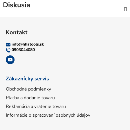
Diskusia
Z
á
Kontakt
p
ä
info
@
hhatools.sk
t
0903044080
i
e
Zákaznícky servis
Obchodné podmienky
Platba a dodanie tovaru
Reklamácia a vrátenie tovaru
Informácie o spracovaní osobných údajov