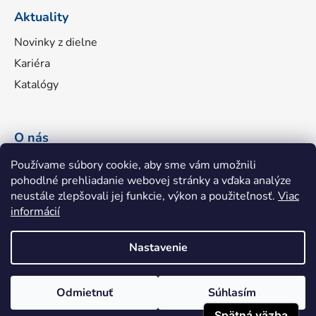
Aktuality
Novinky z dielne
Kariéra
Katalógy
O nás
Náš príbeh
Používame súbory cookie, aby sme vám umožnili
pohodlné prehliadanie webovej stránky a vďaka analýze
Portfólio značiek
neustále zlepšovali jej funkcie, výkon a použiteľnosť.
Viac
Fakturačné údaje
informácií
Napíšte nám
Nastavenie
Odmietnuť
Súhlasím
Shoptet
|
mime digital
Copyright 2026
hhatools.sk
. Všetky práva vyhradené.