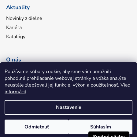
Aktuality
Novinky z dielne
Kariéra
Katalógy
O nás
Náš príbeh
Používame súbory cookie, aby sme vám umožnili
pohodlné prehliadanie webovej stránky a vďaka analýze
Portfólio značiek
neustále zlepšovali jej funkcie, výkon a použiteľnosť.
Viac
Fakturačné údaje
informácií
Napíšte nám
Nastavenie
Odmietnuť
Súhlasím
Shoptet
|
mime digital
Copyright 2026
hhatools.sk
. Všetky práva vyhradené.