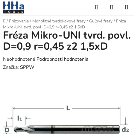
Prejsť
Hľadať
NÁKUP
na
KOŠÍK
obsah
Domov
/
Frézovanie
/
Monolitné tvrdokovové frézy
/
Guľové frézy
/
Fréza
Mikro-UNI tvrd. povl. D=0,9 r=0,45 z2 1,5xD
Fréza Mikro-UNI tvrd. povl.
D=0,9 r=0,45 z2 1,5xD
Priemerné
Neohodnotené
Podrobnosti hodnotenia
hodnotenie
Značka:
SPPW
produktu
je
0,0
z
5
hviezdičiek.