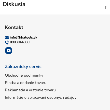
Diskusia
Z
á
Kontakt
p
ä
info
@
hhatools.sk
t
0903044080
i
e
Zákaznícky servis
Obchodné podmienky
Platba a dodanie tovaru
Reklamácia a vrátenie tovaru
Informácie o spracovaní osobných údajov