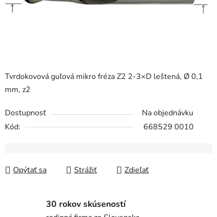
Tvrdokovová guľová mikro fréza Z2 2-3×D leštená, Ø 0,1
mm, z2
Dostupnosť
Na objednávku
Kód:
668529 0010
Opýtať sa
Strážiť
Zdieľať
30 rokov skúseností