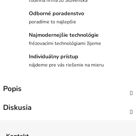
rodinná firma zo Slovenska
Odborné poradenstvo
poradíme to najlepšie
Najmodernejšie technológie
frézovacími technológiami žijeme
Individuálny prístup
nájdeme pre vás riešenie na mieru
Popis
Diskusia
Z
á