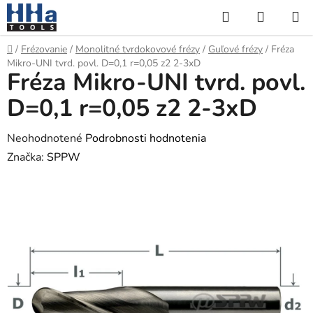
Prejsť
Hľadať
NÁKUP
na
KOŠÍK
obsah
Domov
/
Frézovanie
/
Monolitné tvrdokovové frézy
/
Guľové frézy
/
Fréza
Mikro-UNI tvrd. povl. D=0,1 r=0,05 z2 2-3xD
Fréza Mikro-UNI tvrd. povl.
D=0,1 r=0,05 z2 2-3xD
Priemerné
Neohodnotené
Podrobnosti hodnotenia
hodnotenie
Značka:
SPPW
produktu
je
0,0
z
5
hviezdičiek.