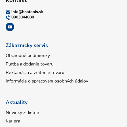
Kontakt
p
ä
info
@
hhatools.sk
t
0903044080
i
e
Zákaznícky servis
Obchodné podmienky
Platba a dodanie tovaru
Reklamácia a vrátenie tovaru
Informácie o spracovaní osobných údajov
Aktuality
Novinky z dielne
Kariéra