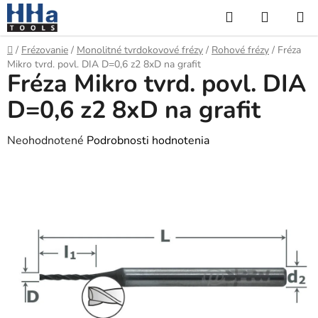
Prejsť
Hľadať
NÁKUP
na
KOŠÍK
obsah
Domov
/
Frézovanie
/
Monolitné tvrdokovové frézy
/
Rohové frézy
/
Fréza
Mikro tvrd. povl. DIA D=0,6 z2 8xD na grafit
Fréza Mikro tvrd. povl. DIA
D=0,6 z2 8xD na grafit
Priemerné
Neohodnotené
Podrobnosti hodnotenia
hodnotenie
produktu
je
0,0
z
5
hviezdičiek.