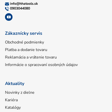
ä
info
@
hhatools.sk
t
0903044080
i
e
Zákaznícky servis
Obchodné podmienky
Platba a dodanie tovaru
Reklamácia a vrátenie tovaru
Informácie o spracovaní osobných údajov
Aktuality
Novinky z dielne
Kariéra
Katalógy