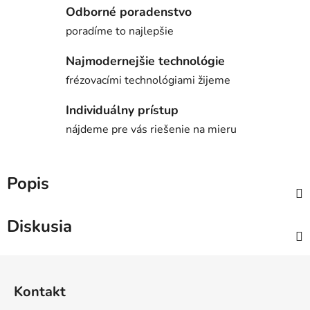
Odborné poradenstvo
poradíme to najlepšie
Najmodernejšie technológie
frézovacími technológiami žijeme
Individuálny prístup
nájdeme pre vás riešenie na mieru
Popis
Diskusia
Z
á
Kontakt
p