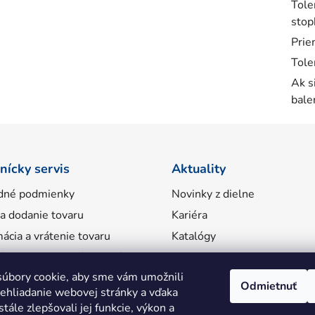
Tole
stop
Prie
Tole
Ak s
bale
nícky servis
Aktuality
dné podmienky
Novinky z dielne
 a dodanie tovaru
Kariéra
ácia a vrátenie tovaru
Katalógy
ácie o spracovaní osobných
úbory cookie, aby sme vám umožnili
Odmietnuť
ehliadanie webovej stránky a vďaka
tále zlepšovali jej funkcie, výkon a