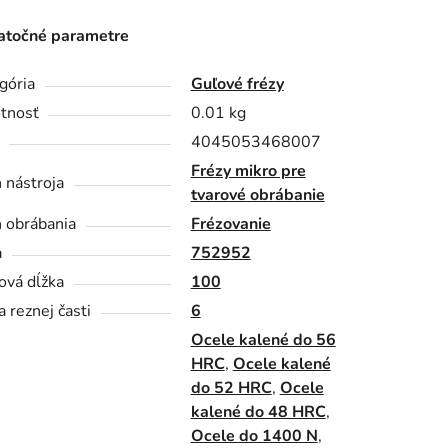
točné parametre
gória
Guľové frézy
tnosť
0.01 kg
4045053468007
Frézy mikro pre
 nástroja
tvarové obrábanie
 obrábania
Frézovanie
a
752952
ová dĺžka
100
a reznej časti
6
Ocele kalené do 56
HRC
,
Ocele kalené
do 52 HRC
,
Ocele
kalené do 48 HRC
,
Ocele do 1400 N
,