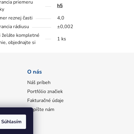
rancia priemeru
h5
ky
mer reznej časti
4,0
rancia rádiusu
±0,002
i želáte kompletné
1 ks
nie, objednajte si
O nás
Náš príbeh
Portfólio značiek
Fakturačné údaje
Napíšte nám
Súhlasím