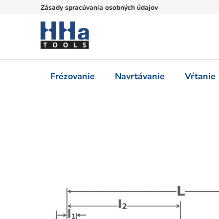
Prejsť
Zásady spracúvania osobných údajov
na
obsah
Frézovanie
Navrtávanie
Vŕtanie