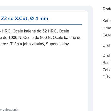
Doda
 Z2 so X.Cut, Ø 4 mm
Kate
Hmo
56 HRC, Ocele kalené do 52 HRC, Ocele
EAN
e do 1000 N, Ocele do 800 N, Ocele kalené do
z, Titán a jeho zliatiny, Superzliatiny,
Druh
Druh
Rad
Celk
Dĺžk
 vyhradené.