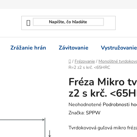
Zrážanie hrán
Závitovanie
Vystružovanie
Domov
/
Frézovanie
/
Monolitné tvrdokovo
R=2 z2 s krč. <65HRC
Fréza Mikro tv
z2 s krč. <65
Priemerné
Neohodnotené
Podrobnosti ho
hodnotenie
Značka:
SPPW
produktu
Tvrdokovová guľová mikro fréz
je