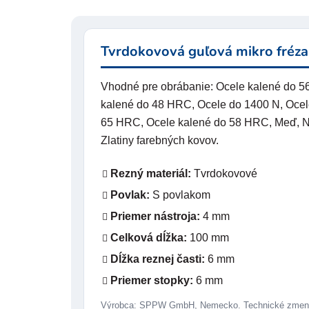
Tvrdokovová guľová mikro fréza
Vhodné pre obrábanie: Ocele kalené do 
kalené do 48 HRC, Ocele do 1400 N, Ocel
65 HRC, Ocele kalené do 58 HRC, Meď, Nere
Zlatiny farebných kovov.
Rezný materiál:
Tvrdokovové
Povlak:
S povlakom
Priemer nástroja:
4 mm
Celková dĺžka:
100 mm
Dĺžka reznej časti:
6 mm
Priemer stopky:
6 mm
Výrobca: SPPW GmbH, Nemecko. Technické zmeny