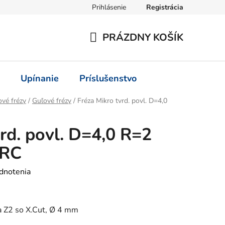
Prihlásenie
Registrácia
PRÁZDNY KOŠÍK
NÁKUPNÝ
KOŠÍK
Upínanie
Príslušenstvo
vé frézy
/
Guľové frézy
/
Fréza Mikro tvrd. povl. D=4,0
rd. povl. D=4,0 R=2
HRC
dnotenia
a Z2 so X.Cut, Ø 4 mm