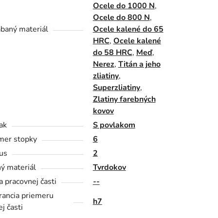
Ocele do 1000 N
,
Ocele do 800 N
,
baný materiál
Ocele kalené do 65
HRC
,
Ocele kalené
do 58 HRC
,
Meď
,
Nerez
,
Titán a jeho
zliatiny
,
Superzliatiny
,
Zlatiny farebných
kovov
ak
S povlakom
mer stopky
6
us
2
ý materiál
Tvrdokov
a pracovnej časti
--
rancia priemeru
h7
j časti