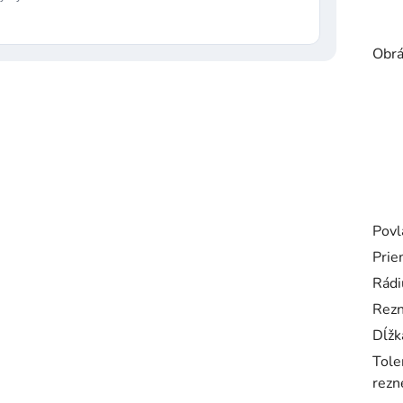
Obrá
Povl
Prie
Rádi
Rezn
Dĺžk
Tole
rezne