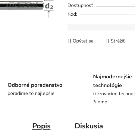
0,0
Dostupnosť
z
Kód:
5
hviezdičiek.
Opýtať sa
Strážiť
Najmodernejšie
Odborné poradenstvo
technológie
poradíme to najlepšie
frézovacími techno
žijeme
Popis
Diskusia