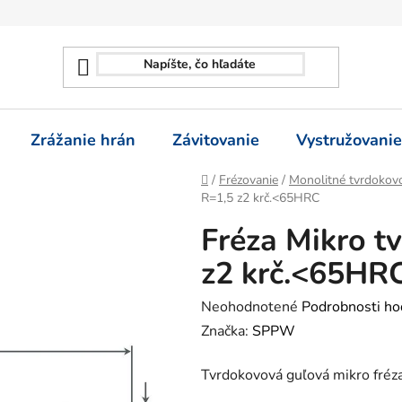
Zrážanie hrán
Závitovanie
Vystružovanie
Domov
/
Frézovanie
/
Monolitné tvrdokovo
R=1,5 z2 krč.<65HRC
Fréza Mikro tv
z2 krč.<65HR
Priemerné
Neohodnotené
Podrobnosti ho
hodnotenie
Značka:
SPPW
produktu
Tvrdokovová guľová mikro fréz
je