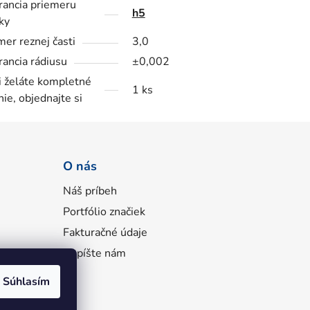
rancia priemeru
h5
ky
mer reznej časti
3,0
rancia rádiusu
±0,002
i želáte kompletné
1 ks
nie, objednajte si
O nás
Náš príbeh
Portfólio značiek
Fakturačné údaje
Napíšte nám
Súhlasím