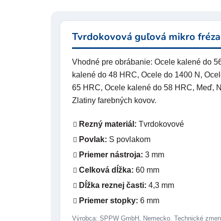
Tvrdokovová guľová mikro fréza
Vhodné pre obrábanie: Ocele kalené do 
kalené do 48 HRC, Ocele do 1400 N, Ocel
65 HRC, Ocele kalené do 58 HRC, Meď, Nere
Zlatiny farebných kovov.
Rezný materiál:
Tvrdokovové
Povlak:
S povlakom
Priemer nástroja:
3 mm
Celková dĺžka:
60 mm
Dĺžka reznej časti:
4,3 mm
Priemer stopky:
6 mm
Výrobca: SPPW GmbH, Nemecko. Technické zmeny