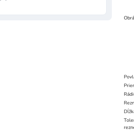
Obrá
Povl
Prie
Rádi
Rezn
Dĺžk
Tole
rezne