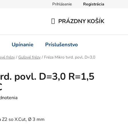
Prihlásenie
Registrácia
PRÁZDNY KOŠÍK
NÁKUPNÝ
KOŠÍK
Upínanie
Príslušenstvo
vé frézy
/
Guľové frézy
/
Fréza Mikro tvrd. povl. D=3,0
rd. povl. D=3,0 R=1,5
C
dnotenia
a Z2 so X.Cut, Ø 3 mm