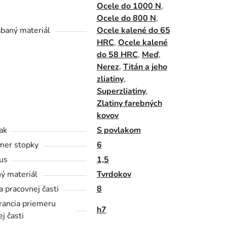
Ocele do 1000 N
,
Ocele do 800 N
,
baný materiál
Ocele kalené do 65
HRC
,
Ocele kalené
do 58 HRC
,
Meď
,
Nerez
,
Titán a jeho
zliatiny
,
Superzliatiny
,
Zlatiny farebných
kovov
ak
S povlakom
mer stopky
6
us
1,5
ý materiál
Tvrdokov
a pracovnej časti
8
rancia priemeru
h7
j časti