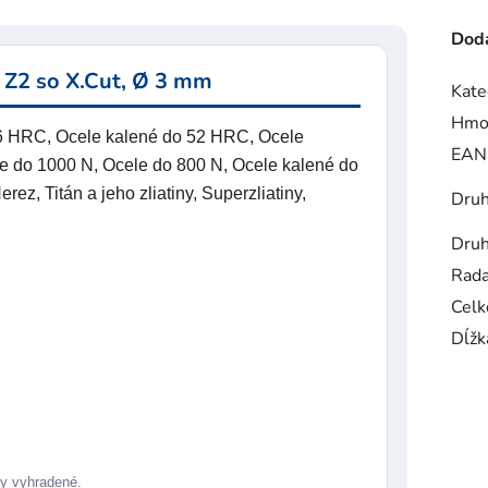
Doda
 Z2 so X.Cut, Ø 3 mm
Kate
Hmo
56 HRC, Ocele kalené do 52 HRC, Ocele
EAN
e do 1000 N, Ocele do 800 N, Ocele kalené do
z, Titán a jeho zliatiny, Superzliatiny,
Druh
Druh
Rad
Celk
Dĺžk
 vyhradené.