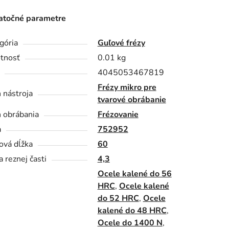
točné parametre
gória
Guľové frézy
tnosť
0.01 kg
4045053467819
Frézy mikro pre
 nástroja
tvarové obrábanie
 obrábania
Frézovanie
a
752952
ová dĺžka
60
a reznej časti
4,3
Ocele kalené do 56
HRC
,
Ocele kalené
do 52 HRC
,
Ocele
kalené do 48 HRC
,
Ocele do 1400 N
,