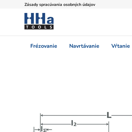
Prejsť
Zásady spracúvania osobných údajov
na
obsah
Frézovanie
Navrtávanie
Vŕtanie