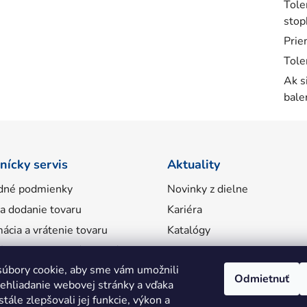
Tole
stop
Prie
Tole
Ak s
bale
nícky servis
Aktuality
dné podmienky
Novinky z dielne
 a dodanie tovaru
Kariéra
ácia a vrátenie tovaru
Katalógy
ácie o spracovaní osobných
úbory cookie, aby sme vám umožnili
Odmietnuť
ehliadanie webovej stránky a vďaka
tále zlepšovali jej funkcie, výkon a