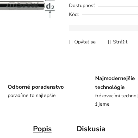
0,0
Dostupnosť
z
Kód:
5
hviezdičiek.
Opýtať sa
Strážiť
Najmodernejšie
Odborné poradenstvo
technológie
poradíme to najlepšie
frézovacími techno
žijeme
Popis
Diskusia