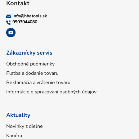
Kontakt
p
ä
info
@
hhatools.sk
t
0903044080
i
e
Zákaznícky servis
Obchodné podmienky
Platba a dodanie tovaru
Reklamácia a vrátenie tovaru
Informácie o spracovaní osobných údajov
Aktuality
Novinky z dielne
Kariéra