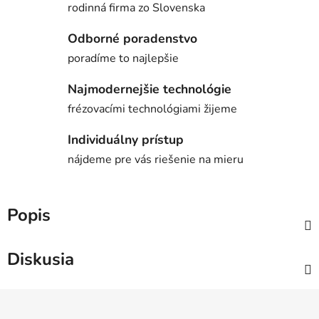
rodinná firma zo Slovenska
Odborné poradenstvo
poradíme to najlepšie
Najmodernejšie technológie
frézovacími technológiami žijeme
Individuálny prístup
nájdeme pre vás riešenie na mieru
Popis
Diskusia
Z
á