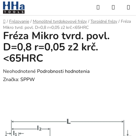
Prejsť
Hľadať
NÁKUP
na
KOŠÍK
obsah
Domov
/
Frézovanie
/
Monolitné tvrdokovové frézy
/
Toroidné frézy
/
Fréza
Mikro tvrd. povl. D=0,8 r=0,05 z2 krč.<65HRC
Fréza Mikro tvrd. povl.
D=0,8 r=0,05 z2 krč.
<65HRC
Priemerné
Neohodnotené
Podrobnosti hodnotenia
hodnotenie
Značka:
SPPW
produktu
je
0,0
z
5
hviezdičiek.