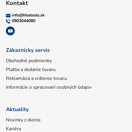
Kontakt
p
ä
info
@
hhatools.sk
t
0903044080
i
e
Zákaznícky servis
Obchodné podmienky
Platba a dodanie tovaru
Reklamácia a vrátenie tovaru
Informácie o spracovaní osobných údajov
Aktuality
Novinky z dielne
Kariéra