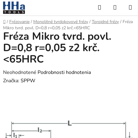
Prejsť
Hľadať
NÁKUP
na
KOŠÍK
obsah
Domov
/
Frézovanie
/
Monolitné tvrdokovové frézy
/
Toroidné frézy
/
Fréza
Mikro tvrd. povl. D=0,8 r=0,05 z2 krč.<65HRC
Fréza Mikro tvrd. povl.
D=0,8 r=0,05 z2 krč.
<65HRC
Priemerné
Neohodnotené
Podrobnosti hodnotenia
hodnotenie
Značka:
SPPW
produktu
je
0,0
z
5
hviezdičiek.