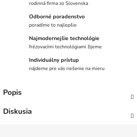
rodinná firma zo Slovenska
Odborné poradenstvo
poradíme to najlepšie
Najmodernejšie technológie
frézovacími technológiami žijeme
Individuálny prístup
nájdeme pre vás riešenie na mieru
Popis
Diskusia
Z
á