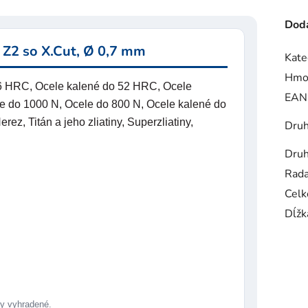
Doda
 Z2 so X.Cut, Ø 0,7 mm
Kate
Hmo
56 HRC, Ocele kalené do 52 HRC, Ocele
EAN
e do 1000 N, Ocele do 800 N, Ocele kalené do
z, Titán a jeho zliatiny, Superzliatiny,
Druh
Druh
Rad
Celk
Dĺžk
 vyhradené.