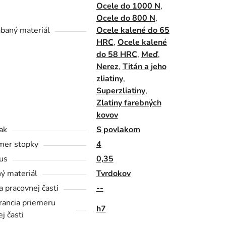
Ocele do 1000 N
,
Ocele do 800 N
,
baný materiál
Ocele kalené do 65
HRC
,
Ocele kalené
do 58 HRC
,
Meď
,
Nerez
,
Titán a jeho
zliatiny
,
Superzliatiny
,
Zlatiny farebných
kovov
ak
S povlakom
mer stopky
4
us
0,35
ý materiál
Tvrdokov
a pracovnej časti
--
rancia priemeru
h7
j časti