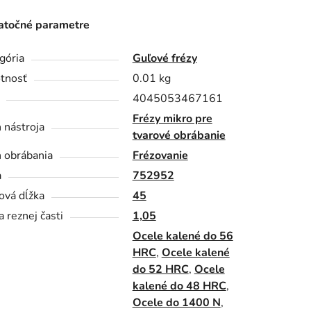
točné parametre
gória
Guľové frézy
tnosť
0.01 kg
4045053467161
Frézy mikro pre
 nástroja
tvarové obrábanie
 obrábania
Frézovanie
a
752952
ová dĺžka
45
a reznej časti
1,05
Ocele kalené do 56
HRC
,
Ocele kalené
do 52 HRC
,
Ocele
kalené do 48 HRC
,
Ocele do 1400 N
,