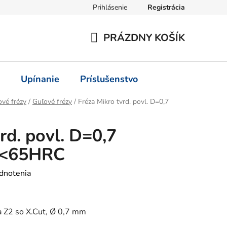
Prihlásenie
Registrácia
PRÁZDNY KOŠÍK
NÁKUPNÝ
KOŠÍK
Upínanie
Príslušenstvo
vé frézy
/
Guľové frézy
/
Fréza Mikro tvrd. povl. D=0,7
rd. povl. D=0,7
č.<65HRC
dnotenia
a Z2 so X.Cut, Ø 0,7 mm