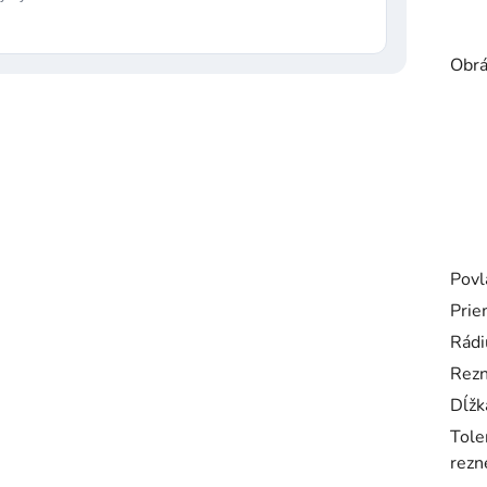
Obrá
Povl
Prie
Rádi
Rezn
Dĺžk
Tole
rezne