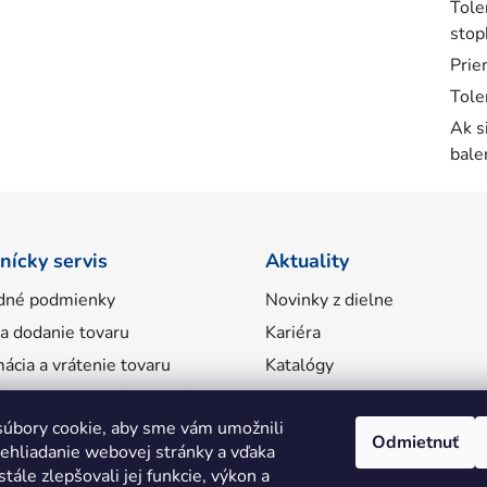
Tole
stop
Prie
Tole
Ak s
bale
nícky servis
Aktuality
dné podmienky
Novinky z dielne
 a dodanie tovaru
Kariéra
ácia a vrátenie tovaru
Katalógy
ácie o spracovaní osobných
úbory cookie, aby sme vám umožnili
Odmietnuť
ehliadanie webovej stránky a vďaka
tále zlepšovali jej funkcie, výkon a