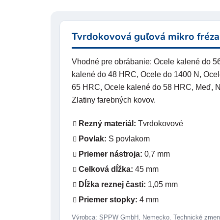
Tvrdokovová guľová mikro fréza
Vhodné pre obrábanie: Ocele kalené do 
kalené do 48 HRC, Ocele do 1400 N, Ocel
65 HRC, Ocele kalené do 58 HRC, Meď, Nere
Zlatiny farebných kovov.
Rezný materiál:
Tvrdokovové
Povlak:
S povlakom
Priemer nástroja:
0,7 mm
Celková dĺžka:
45 mm
Dĺžka reznej časti:
1,05 mm
Priemer stopky:
4 mm
Výrobca: SPPW GmbH, Nemecko. Technické zmeny