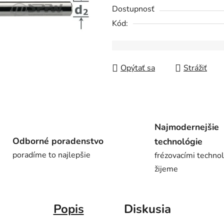
0,0
Dostupnosť
z
Kód:
5
hviezdičiek.
Opýtať sa
Strážiť
Najmodernejšie
Odborné poradenstvo
technológie
poradíme to najlepšie
frézovacími techno
žijeme
Popis
Diskusia