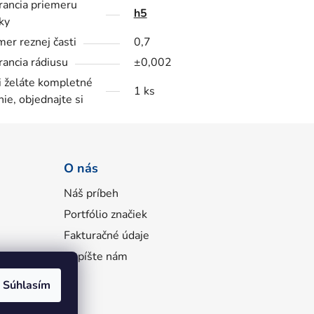
rancia priemeru
h5
ky
mer reznej časti
0,7
rancia rádiusu
±0,002
i želáte kompletné
1 ks
nie, objednajte si
O nás
Náš príbeh
Portfólio značiek
Fakturačné údaje
Napíšte nám
Súhlasím