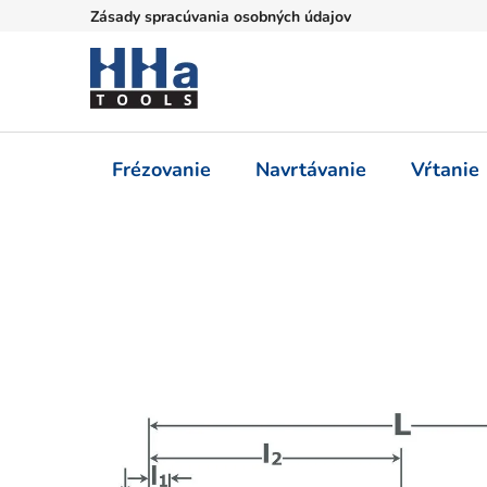
Prejsť
Zásady spracúvania osobných údajov
na
obsah
Frézovanie
Navrtávanie
Vŕtanie