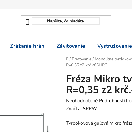
Zrážanie hrán
Závitovanie
Vystružovanie
Domov
/
Frézovanie
/
Monolitné tvrdokovo
R=0,35 z2 krč.<65HRC
Fréza Mikro tv
R=0,35 z2 kr
Priemerné
Neohodnotené
Podrobnosti ho
hodnotenie
Značka:
SPPW
produktu
Tvrdokovová guľová mikro fréz
je