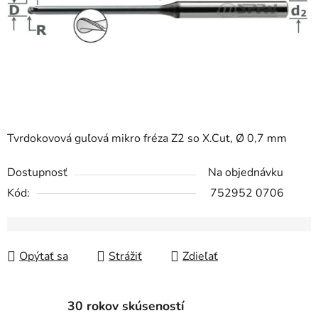
Tvrdokovová guľová mikro fréza Z2 so X.Cut, Ø 0,7 mm
Dostupnosť
Na objednávku
Kód:
752952 0706
Opýtať sa
Strážiť
Zdieľať
30 rokov skúseností