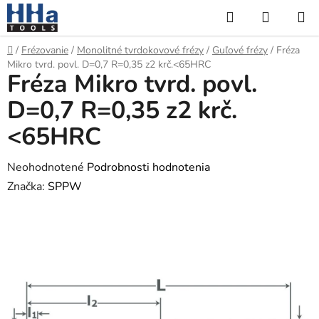
Prejsť
Hľadať
NÁKUP
na
KOŠÍK
obsah
Domov
/
Frézovanie
/
Monolitné tvrdokovové frézy
/
Guľové frézy
/
Fréza
Mikro tvrd. povl. D=0,7 R=0,35 z2 krč.<65HRC
Fréza Mikro tvrd. povl.
D=0,7 R=0,35 z2 krč.
<65HRC
Priemerné
Neohodnotené
Podrobnosti hodnotenia
hodnotenie
Značka:
SPPW
produktu
je
0,0
z
5
hviezdičiek.