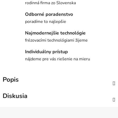
rodinná firma zo Slovenska
Odborné poradenstvo
poradíme to najlepšie
Najmodernejšie technológie
frézovacími technológiami žijeme
Individuálny prístup
nájdeme pre vás riešenie na mieru
Popis
Diskusia
Z
á