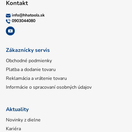
Kontakt
p
ä
info
@
hhatools.sk
t
0903044080
i
e
Zákaznícky servis
Obchodné podmienky
Platba a dodanie tovaru
Reklamácia a vrátenie tovaru
Informácie o spracovaní osobných údajov
Aktuality
Novinky z dielne
Kariéra