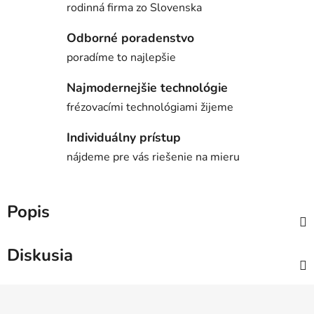
rodinná firma zo Slovenska
Odborné poradenstvo
poradíme to najlepšie
Najmodernejšie technológie
frézovacími technológiami žijeme
Individuálny prístup
nájdeme pre vás riešenie na mieru
Popis
Diskusia
Z
á