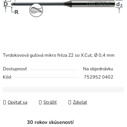
Tvrdokovová guľová mikro fréza Z2 so X.Cut, Ø 0,4 mm
Dostupnosť
Na objednávku
Kód:
752952 0402
Opýtať sa
Strážiť
Zdieľať
30 rokov skúseností