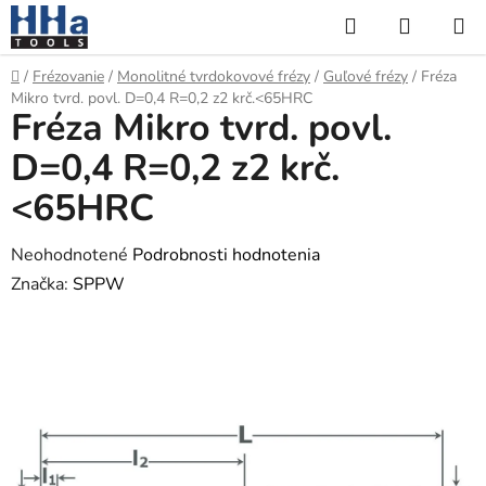
Prejsť
Hľadať
NÁKUP
na
KOŠÍK
obsah
Domov
/
Frézovanie
/
Monolitné tvrdokovové frézy
/
Guľové frézy
/
Fréza
Mikro tvrd. povl. D=0,4 R=0,2 z2 krč.<65HRC
Fréza Mikro tvrd. povl.
D=0,4 R=0,2 z2 krč.
<65HRC
Priemerné
Neohodnotené
Podrobnosti hodnotenia
hodnotenie
Značka:
SPPW
produktu
je
0,0
z
5
hviezdičiek.