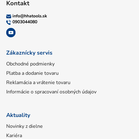
Kontakt
p
ä
info
@
hhatools.sk
t
0903044080
i
e
Zákaznícky servis
Obchodné podmienky
Platba a dodanie tovaru
Reklamácia a vrátenie tovaru
Informácie o spracovaní osobných údajov
Aktuality
Novinky z dielne
Kariéra