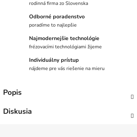
rodinná firma zo Slovenska
Odborné poradenstvo
poradíme to najlepšie
Najmodernejšie technológie
frézovacími technológiami žijeme
Individuálny prístup
nájdeme pre vás riešenie na mieru
Popis
Diskusia
Z
á