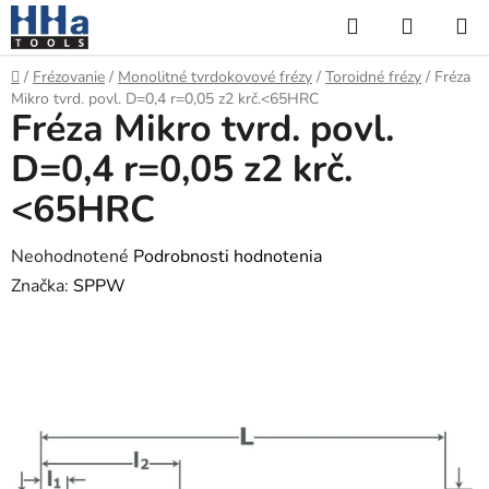
Prejsť
Hľadať
NÁKUP
na
KOŠÍK
obsah
Domov
/
Frézovanie
/
Monolitné tvrdokovové frézy
/
Toroidné frézy
/
Fréza
Mikro tvrd. povl. D=0,4 r=0,05 z2 krč.<65HRC
Fréza Mikro tvrd. povl.
D=0,4 r=0,05 z2 krč.
<65HRC
Priemerné
Neohodnotené
Podrobnosti hodnotenia
hodnotenie
Značka:
SPPW
produktu
je
0,0
z
5
hviezdičiek.