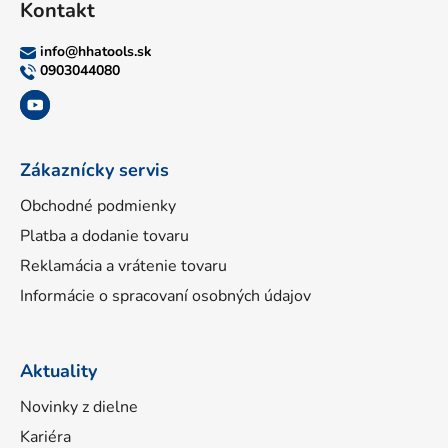
Kontakt
p
ä
info
@
hhatools.sk
t
0903044080
i
e
Zákaznícky servis
Obchodné podmienky
Platba a dodanie tovaru
Reklamácia a vrátenie tovaru
Informácie o spracovaní osobných údajov
Aktuality
Novinky z dielne
Kariéra