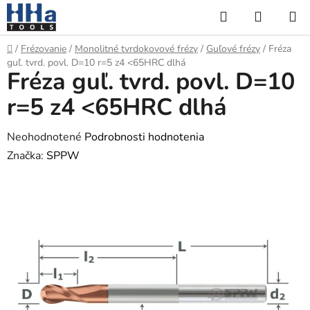
Prejsť
Hľadať
NÁKUP
na
KOŠÍK
obsah
Domov
/
Frézovanie
/
Monolitné tvrdokovové frézy
/
Guľové frézy
/
Fréza
guľ. tvrd. povl. D=10 r=5 z4 <65HRC dlhá
Fréza guľ. tvrd. povl. D=10
r=5 z4 <65HRC dlhá
Priemerné
Neohodnotené
Podrobnosti hodnotenia
hodnotenie
Značka:
SPPW
produktu
je
0,0
z
5
hviezdičiek.