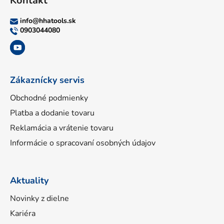
Kontakt
p
ä
info
@
hhatools.sk
t
0903044080
i
e
Zákaznícky servis
Obchodné podmienky
Platba a dodanie tovaru
Reklamácia a vrátenie tovaru
Informácie o spracovaní osobných údajov
Aktuality
Novinky z dielne
Kariéra