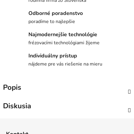
rodinná firma zo Slovenska
Odborné poradenstvo
poradíme to najlepšie
Najmodernejšie technológie
frézovacími technológiami žijeme
Individuálny prístup
nájdeme pre vás riešenie na mieru
Popis
Diskusia
Z
á